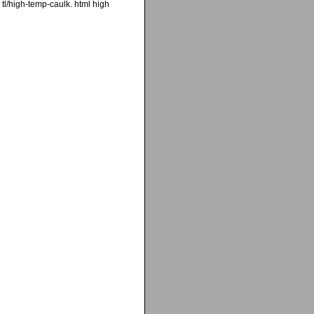
u. tl/high-temp-caulk. html high