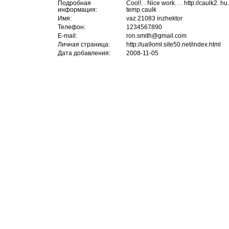
Подробная
Cool!. . Nice work. . . http://caulk2. h
информация:
temp caulk
Имя:
vaz 21083 inzhektor
Телефон:
1234567890
E-mail:
ron.smith@gmail.com
Личная страница:
http://ua9oml.site50.net/index.html
Дата добавления:
2008-11-05